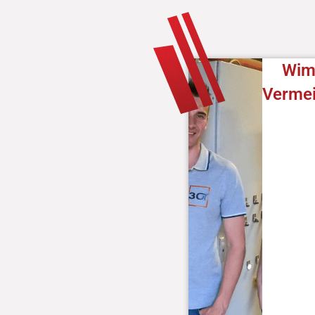
Wi
Vermei