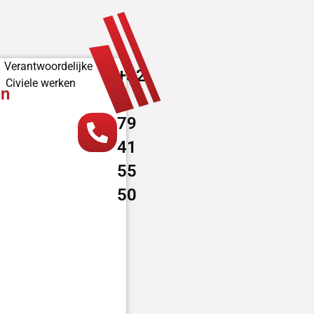
Verantwoordelijke
+32
Civiele werken
en
4
79
41
55
50