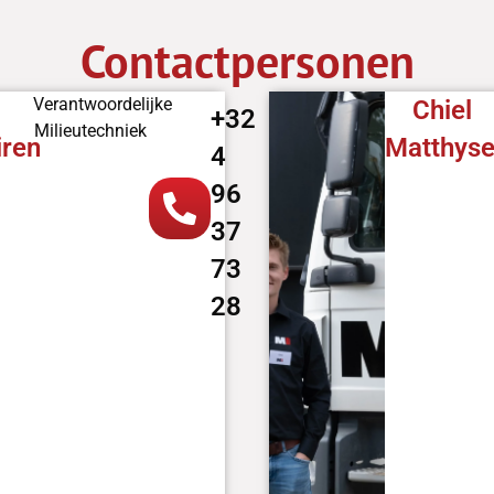
Contactpersonen
Verantwoordelijke
m
Chiel
+32
Milieutechniek
ren
Matthys
4
96
37
73
28